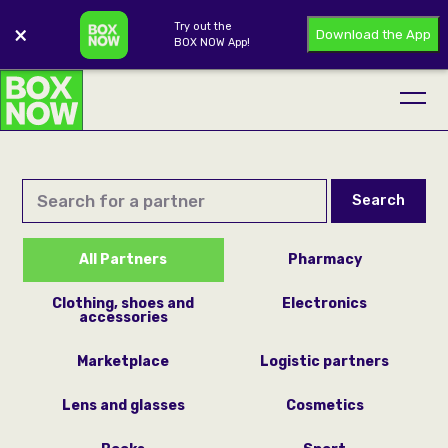
Try out the
×
Download the App
BOX NOW App!
Search
All Partners
Pharmacy
Clothing, shoes and
Electronics
accessories
Marketplace
Logistic partners
Lens and glasses
Cosmetics