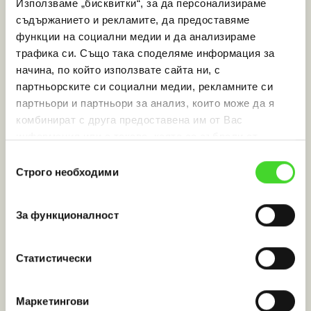
Използваме „бисквитки“, за да персонализираме
съдържанието и рекламите, да предоставяме
функции на социални медии и да анализираме
трафика си. Също така споделяме информация за
начина, по който използвате сайта ни, с
партньорските си социални медии, рекламните си
партньори и партньори за анализ, които може да я
комбинират с друга предоставена им от Вас
информация или с такава, която са събрали от
ползването от Ваша страна на услугите им.
Books
Избор
kumalisa.bg
Строго необходими
на
съгласие
За функционалност
Статистически
Маркетингови