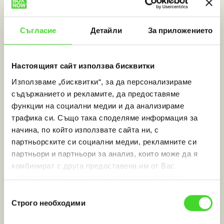
Съгласие
Детайли
За приложението
Настоящият сайт използва бисквитки
Използваме „бисквитки“, за да персонализираме
съдържанието и рекламите, да предоставяме
функции на социални медии и да анализираме
трафика си. Също така споделяме информация за
начина, по който използвате сайта ни, с
партньорските си социални медии, рекламните си
Returns
партньори и партньори за анализ, които може да я
комбинират с друга предоставена им от Вас
To implement a returns service with BOX NOW
информация или с такава, която са събрали от
ползването от Ваша страна на услугите им.
Избор
Строго необходими
Learn more
на
съгласие