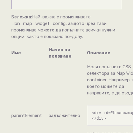
Бележка
:Най-важна е променливата
_bn_map_widget_config, защото чрез тази
променлива можете да попълните всички нужни
опции, както е показано по-долу.
Начин на
Име
Описание
ползване
Моля попълнете CSS
селектора за Map Wi
container. Например 
което можете да
направите, е да съз
<div id="boxnowma
parentElement
задължително
</div>