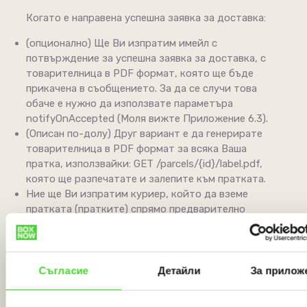
Когато е направена успешна заявка за доставка:
(опционално) Ще Ви изпратим имейл с
потвърждение за успешна заявка за доставка, с
товарителница в PDF формат, която ще бъде
прикачена в съобщението. За да се случи това
обаче е нужно да използвате параметъра
notifyOnAccepted (Моля вижте Приложение 6.3).
(Описан по-долу) Друг вариант е да генерирате
товарителница в PDF формат за всяка Ваша
пратка, използвайки: GET /parcels/{id}/label.pdf,
която ще разпечатате и залепите към пратката.
Ние ще Ви изпратим куриер, който да вземе
пратката (пратките) спрямо предварително
договореното време за взимане.
Ние също така ще уведомим крайният клиент за
следното:
Че сме получили заявка за доставка от Вас и
Съгласие
Детайли
За прилож
че пратката ще им бъде доставена в избран от
Вас автомат.