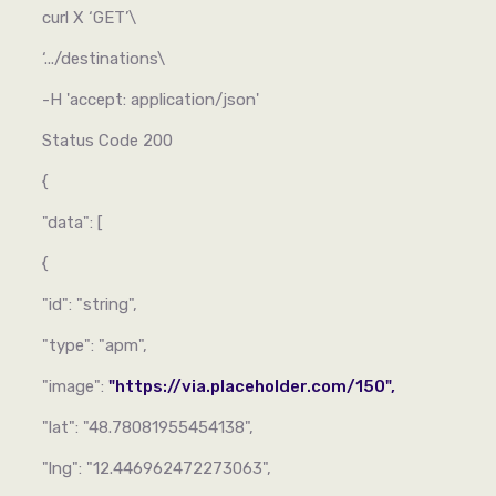
curl X ‘GET’\
‘.../destinations\
-H 'accept: application/json'
Status Code 200
{
"data": [
{
"id": "string",
"type": "apm",
"image":
"https://via.placeholder.com/150",
"lat": "48.78081955454138",
"lng": "12.446962472273063",