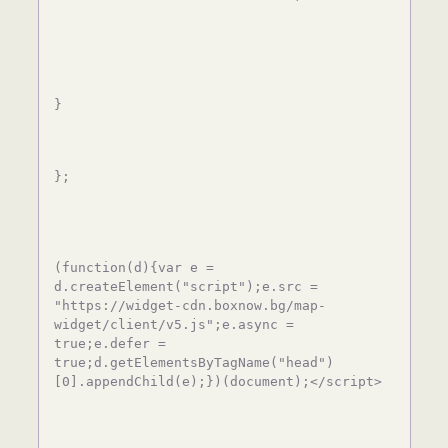
}
};
(function(d){var e =
d.createElement("script");e.src =
"https://widget-cdn.boxnow.bg/map-
widget/client/v5.js";e.async =
true;e.defer =
true;d.getElementsByTagName("head")
[0].appendChild(e);})(document);</script>