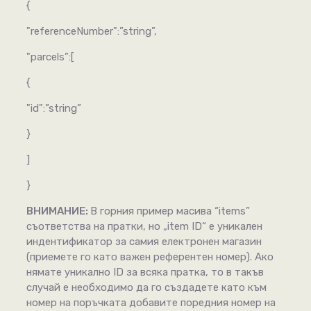
{
"referenceNumber":”string”,
"parcels”:[
{
"id":”string”
}
]
}
ВНИМАНИЕ:
В горния пример масива “items”
съответства на пратки, но „item ID“ е уникален
индентификатор за самия електронен магазин
(приемете го като важен референтен номер). Ако
нямате уникално ID за всяка пратка, то в такъв
случай е необходимо да го създадете като към
номер на поръчката добавите поредния номер на