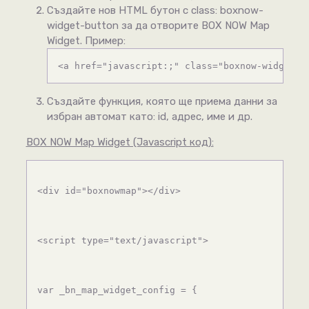
Създайте нов HTML бутон с class: boxnow-
widget-button за да отворите BOX NOW Map
Widget. Пример:
<a href="javascript:;" class="boxnow-widget-b
Създайте функция, която ще приема данни за
избран автомат като: id, адрес, име и др.
BOX NOW Map Widget (Javascript код):
<div id="boxnowmap"></div>
<script type="text/javascript">
var _bn_map_widget_config = {