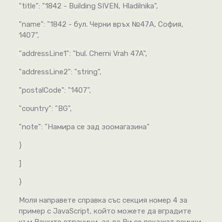
"title": "1842 - Building SIVEN, Hladilnika",
"name": "1842 - бул. Черни връх №47А, София,
1407",
"addressLine1": "bul. Cherni Vrah 47A",
"addressLine2": "string",
"postalCode": "1407",
"country": "BG",
"note": "Намира се зад зоомагазина"
}
]
}
Моля направете справка със секция номер 4 за
пример с JavaScript, който можете да вградите
към Вашите страници, за да Ви се покажат всички