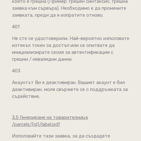
която е грешна (Пример: грешен синтаксис, грешна
заявка към сървъра). Необходимо е да промените
заявката, преди да я изпратите отново.
401
Не сте се удостоверили. Най-вероятно използвате
изтекъл токен за достъп или се опитвате да
инициализирате сесия за автентификация с
грешни / невалидни данни.
403
Акаунтът Ви е деактивиран. Вашият акаунт е бил
деактивиран, моля свържете се с поддръжката за
съдействие.
3.5 Генериране на товарителница
/parcels/{id}/label.pdf
Използвайте тази заявка, за да създадете