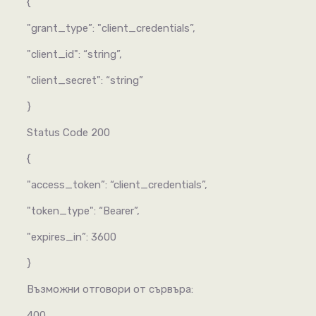
{
"grant_type”: "client_credentials”,
"client_id": “string”,
"client_secret": “string”
}
Status Code 200
{
"access_token”: “client_credentials”,
"token_type": “Bearer”,
"expires_in”: 3600
}
Възможни отговори от сървъра:
400