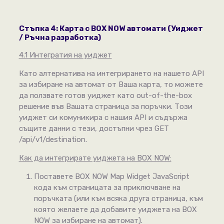
Стъпка 4: Карта с BOX NOW автомати (Уиджет
/ Ръчна разработка)
4.1 Интегратия на уиджет
Като алтернатива на интегрирането на нашето API
за избиране на автомат от Ваша карта, то можете
да ползвате готов уиджет като out-of-the-box
решение във Вашата страница за поръчки. Този
уиджет си комуникира с нашия API и съдържа
същите данни с тези, достъпни чрез GET
/api/v1/destination.
Как да интегрирате уиджета на BOX NOW:
Поставете BOX NOW Map Widget JavaScript
кода към страницата за приключване на
поръчката (или към всяка друга страница, към
която желаете да добавите уиджета на BOX
NOW за избиране на автомат).