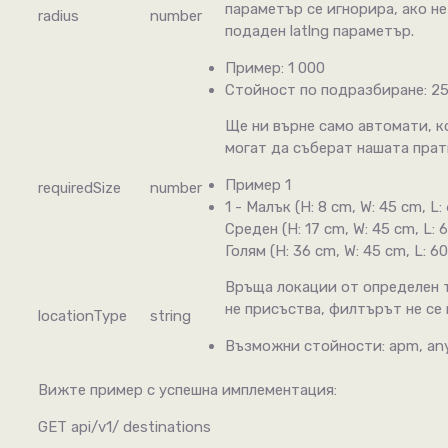
параметър се игнорира, ако не
radius
number
подаден latlng параметър.
Пример: 1 000
Стойност по подразбиране: 25
Ще ни върне само автомати, к
могат да съберат нашата прат
Пример 1
requiredSize
number
1 - Малък (H: 8 cm, W: 45 cm, L: 
Среден (H: 17 cm, W: 45 cm, L: 6
Голям (H: 36 cm, W: 45 cm, L: 6
Връща локации от определен т
не присъства, филтърът не се 
locationType
string
Възможни стойности: apm, an
Вижте пример с успешна имплементация:
GET api/v1/ destinations