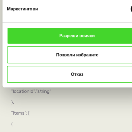
"contactEmail”:
“
partner.example@boxnow.bg
”
,
Маркетингови
"contactName": “Ivan Ivanov",
"locationId":”string”
Разреши всички
},
“destination”:{
Позволи избраните
"contactNumber": "+3598XXXXXXXX”,
"contactEmail”:
“
customer.example@boxnow.bg
”
,
Отказ
"contactName” "Ivan Petrov",
"locationId":”string”
},
"items”: [
{