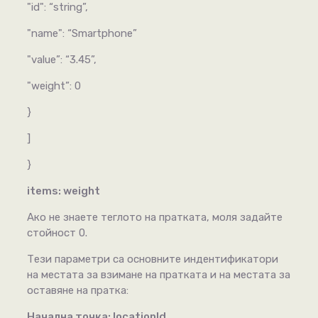
"id": “string”,
"name": “Smartphone”
"value”: “3.45”,
"weight”: 0
}
]
}
items: weight
Ако не знаете теглото на пратката, моля задайте
стойност 0.
Тези параметри са основните индентификатори
на местата за взимане на пратката и на местата за
оставяне на пратка:
Начална точка: locationId