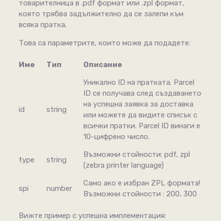
товарителница в .pdf формат или .zpl формат,
която трябва задължително да се залепи към
всяка пратка.
Това са параметрите, които може да подадете:
Име
Тип
Описание
Уникално ID на пратката. Parcel
ID се получава след създаването
на успешна заявка за доставка
id
string
или можете да видите списък с
всички пратки. Parcel ID винаги е
10-цифрено число.
Възможни стойности: pdf, zpl
type
string
(zebra printer language)
Само ако е избран ZPL формата!
spi
number
Възможни стойности : 200, 300
Вижте пример с успешна имплементация: