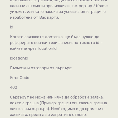
налични автомати чрезизкачащ т.е. pop-up / iframe
уиджет, или като насока за успешна интеграция с
изработена от Вас карта.
id
Когато заявявате доставка, ще бъде нужно да
реферирате всички тези записи, по тяхното id –
най-вече чрез: locationId:
locationId
Възможни отговори от сървъра:
Error Code
400
Сървърът не може или няма да обработи заявка,
която е грешна (Пример: грешен синтаксис, грешна
заявка към сървъра). Необходимо е да промените
заявката, преди да я изпратите отново.