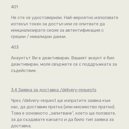
401
Не сте се удостоверили. Най-вероятно използвате
изтекъл токен за достъп или се опитвате да
инициализирате сесия за автентификация с
грешни / невалидни данни.
403
Акаунтът Ви е деактивиран. Вашият акаунт е бил
деактивиран, моля свържете се с поддръжката за
съдействие.
3.4 Заявка за доставка /delivery-requests
Чрез /delivery-request ще изпратите заявка към
нас, да доставим пратка (или множество пратки).
Това е основното „запитване“, което ще ползвате,
за да създавате какъвто и да било тип заявка за
доставка.