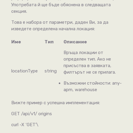
Употребата й ще бъде обяснена в следващата
секция.
Това е набора от параметри, даден Ви, за да
изведете определена начална локация:
Име
Тип
Описание
Връща локации от
определен тип. Ако не
присъства в заявката,
locationType
string
филтърът не се прилага.
Възможни стойности: any-
apm, warehouse
Вижте пример с успешна имплементация:
GET /api/v1/ origins
curl -X ‘GET’\