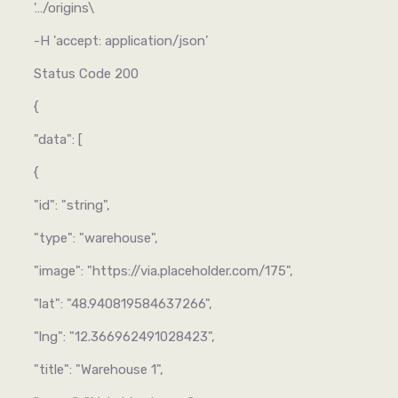
'…/origins\
-H 'accept: application/json’
Status Code 200
{
"data": [
{
"id": "string",
"type": "warehouse",
"image": "https://via.placeholder.com/175",
"lat": "48.940819584637266",
"lng": "12.366962491028423",
"title": "Warehouse 1",