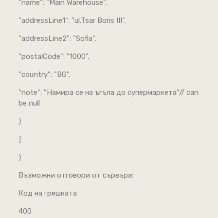
"name": "Main Warehouse",
"addressLine1": "ul.Tsar Boris III",
"addressLine2": "Sofia",
"postalCode": "1000",
"country": "BG",
"note": "Намира се на ъгъла до супермаркета"// can
be null
}
]
}
Възможни отговори от сървъра:
Код на грешката
400