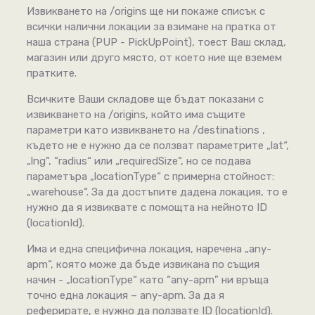
Извикването на /origins ще ни покаже списък с
всички налични локации за взимане на пратка от
наша страна (PUP - PickUpPoint), тоест Ваш склад,
магазин или друго място, от което ние ще вземем
пратките.
Всичките Ваши складове ще бъдат показани с
извикването на /origins, който има същите
параметри като извикването на /destinations ,
където не е нужно да се ползват параметрите „lat“,
„lng“, “radius“ или „requiredSize“, но се подава
параметъра „locationType“ с примерна стойност:
„warehouse“. За да достъпите дадена локация, то е
нужно да я извиквате с помощта на нейното ID
(locationId).
Има и една специфична локация, наречена „any-
apm“, която може да бъде извикана по същия
начин - „locationType“ като “any-apm” ни връща
точно една локация – any-apm. За да я
реферирате, е нужно да ползвате ID (locationId).