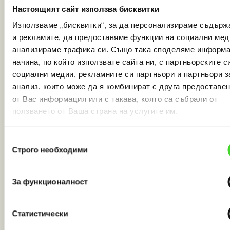
Че сме занесли пратка им до избрания
Настоящият сайт използва бисквитки
автомат с всички нужни данни за взимане на
Използваме „бисквитки“, за да персонализираме съдърж
пратката.
и рекламите, да предоставяме функции на социални мед
Вижте пример с успешна имплементация:
анализираме трафика си. Също така споделяме информа
начина, по който използвате сайта ни, с партньорските с
POST api/v1/ delivery requests
социални медии, рекламните си партньори и партньори з
{
анализ, които може да я комбинират с друга предоставе
от Вас информация или с такава, която са събрали от
"orderNumber": “string”,
ползването от Ваша страна на услугите им.
"invoiceValue": “25.50”,
Избор
"paymentMode":”prepaid”,
Строго необходими
на
”amountToBeCollected": “0.00",
съгласие
"allowReturn”: true,
За функционалност
"origin”:{
Статистически
"contactNumber":“+3598XXXXXXXX”,