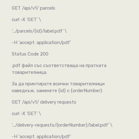
GET /api/v1/ parcels
curl -X 'GET' \
‘.../parcels/{id}/label.pdf’ \
-H 'accept: application/pdf’
Status Code 200
.pdf файл със съответстваща на пратката
товарителница.
За да принтирате всички товарителници
наведнъж, заменете {id} с {orderNumber}:
GET /api/v1/ delivery requests
curl -X 'GET' \
‘.../delivery-requests/{orderNumber}/label.pdf’ \
-H 'accept: application/pdf’