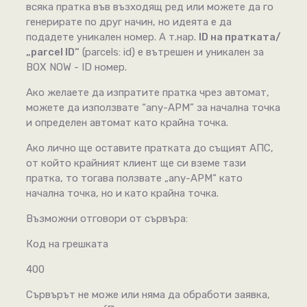
всяка пратка във възходящ ред или можете да го
генерирате по друг начин, но идеята е да
подадете уникален номер. А т.нар.
ID на пратката/
„parcel ID“
(parcels: id) е вътрешен и уникален за
BOX NOW - ID номер.
Ако желаете да изпратите пратка чрез автомат,
можете да използвате “any-APM” за начална точка
и определен автомат като крайна точка.
Ако лично ще оставите пратката до същият АПС,
от който крайният клиент ще си вземе тази
пратка, то тогава ползвате „any-APM“ като
начална точка, но и като крайна точка.
Възможни отговори от сървъра:
Код на грешката
400
Сървърът не може или няма да обработи заявка,