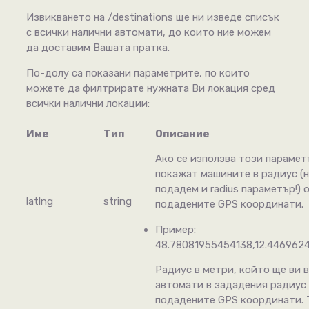
Извикването на /destinations ще ни изведе списък
с всички налични автомати, до които ние можем
да доставим Вашата пратка.
По-долу са показани параметрите, по които
можете да филтрирате нужната Ви локация сред
всички налични локации:
Име
Тип
Описание
Ако се използва този парамет
покажат машините в радиус (н
подадем и radius параметър!) 
latlng
string
подадените GPS координати.
Пример:
48.78081955454138,12.446962
Радиус в метри, който ще ви 
автомати в зададения радиус
подадените GPS координати. 